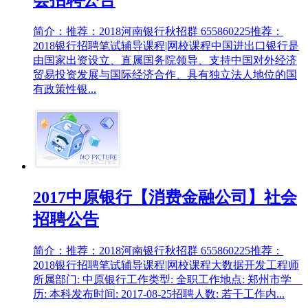
会招聘公告
简介：推荐：2018河南银行秋招群 655860225推荐：
2018银行招聘笔试辅导课程|网校课程中国进出口银行是
由国家出资设立、直属国务院领导、支持中国对外经济
贸易投资发展与国际经济合作、具有独立法人地位的国
有政策性银...
2017中原银行【消费金融公司】社会
招聘公告
简介：推荐：2018河南银行秋招群 655860225推荐：
2018银行招聘笔试辅导课程|网校课程大数据开发工程师
所属部门: 中原银行工作类型: 全职工作地点: 郑州市学
历: 本科发布时间: 2017-08-25招聘人数: 若干工作内...