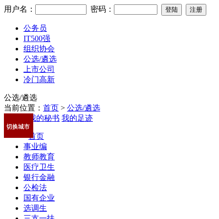
用户名：
密码：
公务员
IT500强
组织协会
公选/遴选
上市公司
冷门高新
公选/遴选
当前位置：
首页
>
公选/遴选
我的秘书
我的足迹
切换城市
首页
事业编
教师教育
医疗卫生
银行金融
公检法
国有企业
选调生
三支一扶