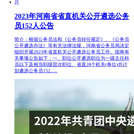
2023年河南省省直机关公开遴选公务
员152人公告
简介：根据公务员法和《公务员转任规定》、《公务员
公开遴选办法》等有关法律法规，河南省公务员局决定
组织开展2023年省直机关公开遴选公务员工作。现将有
关事项公告如下：一、职位公开遴选职位为一级主任科
员以下及相当职级层次职位。省直28个机关(单位)共计
划遴选公务员152......