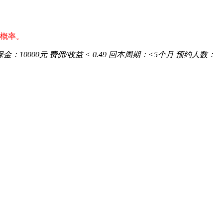
功概率。
保金：
10000元
费佣/收益
< 0.49
回本周期：
<5个月
预约人数：