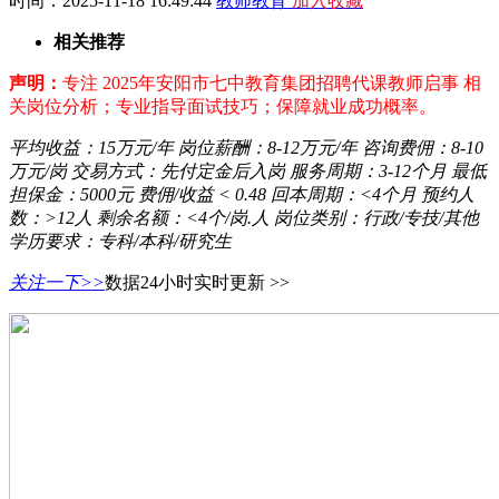
时间：2025-11-18 16:49:44
教师教育
加入收藏
相关推荐
声明：
专注 2025年安阳市七中教育集团招聘代课教师启事 相
关岗位分析；专业指导面试技巧；保障就业成功概率。
平均收益：
15万元/年
岗位薪酬：
8-12万元/年
咨询费佣：
8-10
万元/岗
交易方式：
先付定金后入岗
服务周期：
3-12个月
最低
担保金：
5000元
费佣/收益
< 0.48
回本周期：
<4个月
预约人
数：
>12人
剩余名额：
<4个/岗.人
岗位类别：
行政/专技/其他
学历要求：
专科/本科/研究生
关注一下>>
数据24小时实时更新 >>