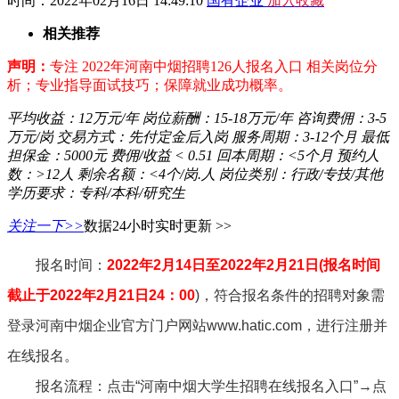
时间：2022年02月16日 14:49:10
国有企业
加入收藏
相关推荐
声明：
专注 2022年河南中烟招聘126人报名入口 相关岗位分
析；专业指导面试技巧；保障就业成功概率。
平均收益：
12万元/年
岗位薪酬：
15-18万元/年
咨询费佣：
3-5
万元/岗
交易方式：
先付定金后入岗
服务周期：
3-12个月
最低
担保金：
5000元
费佣/收益
< 0.51
回本周期：
<5个月
预约人
数：
>12人
剩余名额：
<4个/岗.人
岗位类别：
行政/专技/其他
学历要求：
专科/本科/研究生
关注一下>>
数据24小时实时更新 >>
报名时间：
2022年2月14日至2022年2月21日(报名时间
截止于2022年2月21日24：00
)，符合报名条件的招聘对象需
登录河南中烟企业官方门户网站www.hatic.com，进行注册并
在线报名。
报名流程：点击“河南中烟大学生招聘在线报名入口”→点