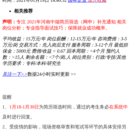
时间：2021年01月19日 14:46:32
国有企业
加入收藏
相关推荐
声明：
专注 2021年河南中烟简历筛选（网申）补充通知 相关
岗位分析；专业指导面试技巧；保障就业成功概率。
平均收益：
15万元/年
岗位薪酬：
12-15万元/年
咨询费佣：
3-5
万元/岗
交易方式：
先入岗后支付
服务周期：
3-12个月
最低担
保金：
5000元
费佣/收益
< 0.67
回本周期：
<4个月
预约人
数：
>15人
剩余名额：
<7个/岗.人
岗位类别：
行政/专技/其他
学历要求：
专科/本科/研究生
关注一下>>
数据24小时实时更新 >>
提醒
1、
1月18-1月30日
为简历筛选时间，通过的考生务必
在系统中
及时进行回复。
2、受疫情的影响，现场资格审查和笔试等环节的具体安排另