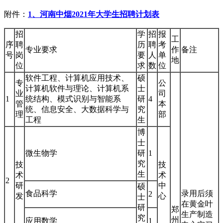
附件：
1
、河南中烟2021年大学生招聘计划表
招
学
招
报
工
序
聘
历
聘
考
专业要求
作
备注
号
岗
要
人
单
地
位
求
数
位
软件工程、计算机应用技术、
硕
专
公
计算机软件与理论、计算机系
士
业
司
1
统结构、模式识别与智能系
研
4
管
本
统、信息安全、大数据科学与
究
理
部
工程
生
博
士
微生物学
研
1
究
技
技
生
术
术
2
研
中
硕
食品科学
录用后须
2
发
心
士
在黄金叶
研
郑
生产制造
究
州
应用数学
1