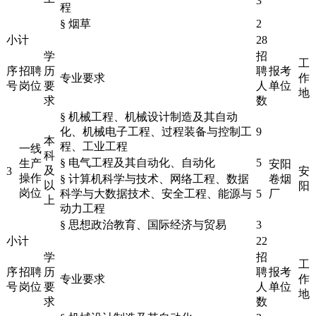
3
程
§ 烟草
2
小计
28
学
招
工
序
招聘
历
聘
报考
专业要求
作
号
岗位
要
人
单位
地
求
数
§ 机械工程、机械设计制造及其自动
化、机械电子工程、过程装备与控制工
9
本
程、工业工程
一线
科
§ 电气工程及其自动化、自动化
5
生产
安阳
及
3
安
操作
§ 计算机科学与技术、网络工程、数据
卷烟
以
阳
岗位
科学与大数据技术、安全工程、能源与
5
厂
上
动力工程
§ 思想政治教育、国际经济与贸易
3
小计
22
学
招
工
序
招聘
历
聘
报考
专业要求
作
号
岗位
要
人
单位
地
求
数