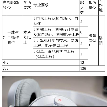
序
招聘岗
学历
聘
报考
专业要求
作
号
位
要求
人
单位
地
数
§ 电气工程及其自动化、自
3
动化
§ 机械工程、机械设计制造
6
一线生
本科
及其自动化、机械电子工程
洛阳
产操作
及以
7
洛
§ 计算机科学与技术、网络
卷烟
岗位
上
阳
2
工程、电子信息工程
厂
§ 烟草、食品科学与工程
1
（烟草工程）
小计
12
合计
136