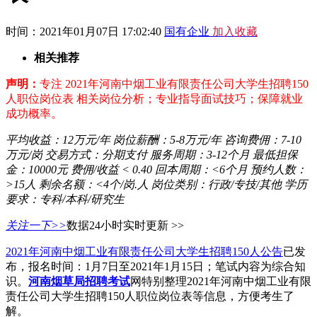
时间：2021年01月07日 17:02:40
国有企业
加入收藏
相关推荐
声明：
专注 2021年河南中烟工业有限责任公司大学生招聘150
人职位岗位表 相关岗位分析；专业指导面试技巧；保障就业
成功概率。
平均收益：
12万元/年
岗位薪酬：
5-8万元/年
咨询费佣：
7-10
万元/岗
交易方式：
分期支付
服务周期：
3-12个月
最低担保
金：
10000元
费佣/收益
< 0.40
回本周期：
<6个月
预约人数：
>15人
剩余名额：
<4个/岗.人
岗位类别：
行政/专技/其他
学历
要求：
专科/本科/研究生
关注一下>>
数据24小时实时更新 >>
2021年河南中烟工业有限责任公司大学生招聘150人公告
已发
布，报名时间：1月7日至2021年1月15日；笔试内容为综合知
识。
河南烟草局招聘考试
网特别整理2021年河南中烟工业有限
责任公司大学生招聘150人职位岗位表等信息，方便考生了
解。