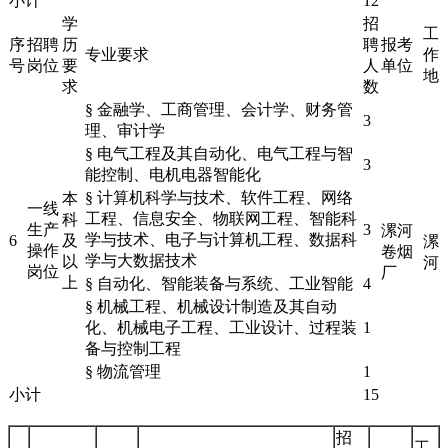
小计
12
学
招
工
序
招聘
历
聘
报考
专业要求
作
号
岗位
要
人
单位
地
求
数
§ 金融学、工商管理、会计学、财务管
3
理、审计学
§ 电气工程及其自动化、电气工程与智
3
能控制、电机电器智能化
§ 计算机科学与技术、软件工程、网络
本
一线
工程、信息安全、物联网工程、智能科
科
生产
3
漯河
学与技术、电子与计算机工程、数据科
6
及
漯
操作
卷烟
学与大数据技术
以
河
岗位
厂
上
§ 自动化、智能装备与系统、工业智能
4
§ 机械工程、机械设计制造及其自动
化、机械电子工程、工业设计、过程装
1
备与控制工程
§ 物流管理
1
小计
15
招
工