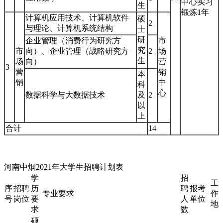
中心实习
生
锻炼1年
计算机应用技术、计算机软件
硕
2
与理论、计算机系统结构
士
研
企业管理（消费行为研究方
市
究
市
向）、企业管理（战略研究方
2
场
生
场
向）
营
3
营
销
本
销
中
科
心
数据科学与大数据技术
及
2
以
上
合计
14
河南中烟2021年大学生招聘计划表
学
招
工
序
招聘
历
聘
报考
专业要求
作
号
岗位
要
人
单位
地
求
数
硕