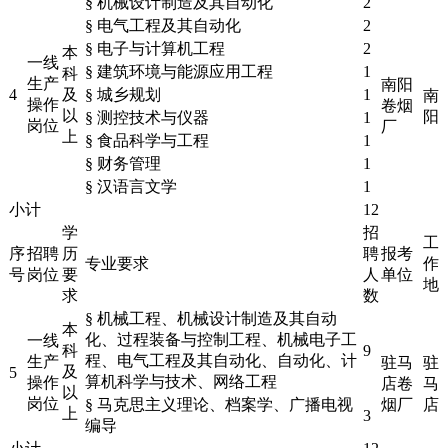
§ 机械设计制造及其自动化
2
§ 电气工程及其自动化
2
§ 电子与计算机工程
2
本
一线
§ 建筑环境与能源应用工程
1
科
生产
南阳
4
及
§ 城乡规划
1
南
操作
卷烟
以
阳
§ 测控技术与仪器
1
岗位
厂
上
§ 食品科学与工程
1
§ 财务管理
1
§ 汉语言文学
1
小计
12
学
招
工
序
招聘
历
聘
报考
专业要求
作
号
岗位
要
人
单位
地
求
数
§ 机械工程、机械设计制造及其自动
本
化、过程装备与控制工程、机械电子工
一线
科
9
程、电气工程及其自动化、自动化、计
生产
驻马
驻
及
5
算机科学与技术、网络工程
操作
店卷
马
以
岗位
§ 马克思主义理论、档案学、广播电视
烟厂
店
上
3
编导