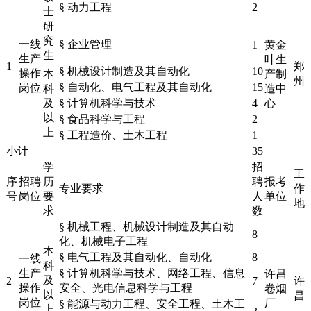
§ 动力工程
2
士
研
究
一线
§ 企业管理
1
黄金
生
生产
叶生
1
郑
§ 机械设计制造及其自动化
10
操作
本
产制
州
§ 自动化、电气工程及其自动化
15
岗位
科
造中
及
§ 计算机科学与技术
4
心
以
§ 食品科学与工程
2
上
§ 工程造价、土木工程
1
小计
35
学
招
工
序
招聘
历
聘
报考
专业要求
作
号
岗位
要
人
单位
地
求
数
§ 机械工程、机械设计制造及其自动
8
化、机械电子工程
本
§ 电气工程及其自动化、自动化
8
一线
科
生产
§ 计算机科学与技术、网络工程、信息
许昌
及
2
7
许
操作
安全、光电信息科学与工程
卷烟
以
昌
岗位
厂
§ 能源与动力工程、安全工程、土木工
上